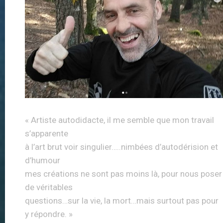
« Artiste autodidacte, il me semble que mon travail
s’apparente
à l’art brut voir singulier…..nimbées d’autodérision et
d’humour
mes créations ne sont pas moins là, pour nous poser
de véritables
questions…sur la vie, la mort…mais surtout pas pour
y répondre. »